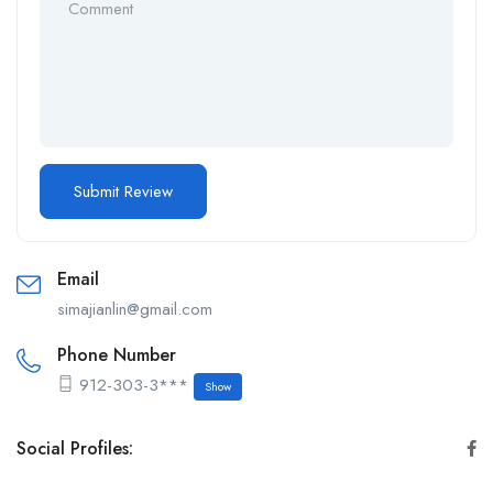
Email
simajianlin@gmail.com
Phone Number
912-303-3***
Show
Social Profiles: