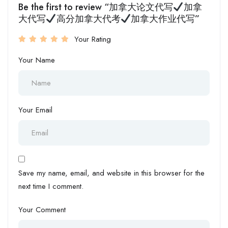
Be the first to review “加拿大论文代写
加拿
大代写
高分加拿大代考
加拿大作业代写”
Your Rating
Your Name
Your Email
Save my name, email, and website in this browser for the
next time I comment.
Your Comment